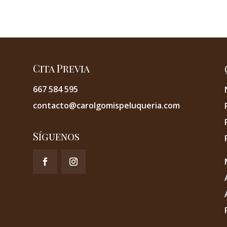
Cita Previa
667 584 595
contacto@carolgomispeluqueria.com
Síguenos